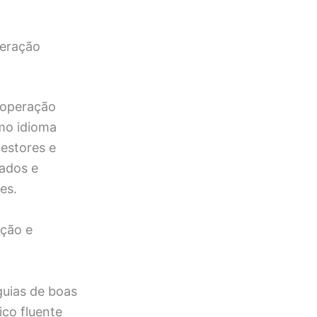
peração
cooperação
omo idioma
gestores e
tados e
res.
ação e
 guias de boas
ico fluente