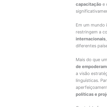
capacitação
e 
significativam
Em um mundo int
restringem a c
internacionais
diferentes país
Mais do que um
de empoderame
a visão estraté
linguísticas. P
aperfeiçoament
políticas e pr