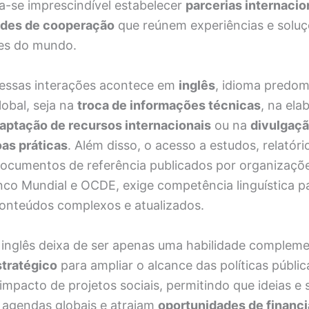
na-se imprescindível estabelecer
parcerias internacio
edes de cooperação
que reúnem experiências e soluç
tes do mundo.
essas interações acontece em
inglês
, idioma predom
obal, seja na
troca de informações técnicas
, na ela
captação de recursos internacionais
ou na
divulgaçã
oas práticas
. Além disso, o acesso a estudos, relatóri
ocumentos de referência publicados por organizações
o Mundial e OCDE, exige competência linguística p
nteúdos complexos e atualizados.
 inglês deixa de ser apenas uma habilidade compleme
stratégico
para ampliar o alcance das políticas públic
 impacto de projetos sociais, permitindo que ideias e 
agendas globais e atraiam
oportunidades de financ