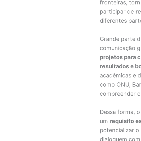
fronteiras, tor
participar de
r
diferentes par
Grande parte d
comunicação gl
projetos para 
resultados e b
acadêmicas e d
como ONU, Banc
compreender co
Dessa forma, o
um
requisito e
potencializar o
dialoguem com 