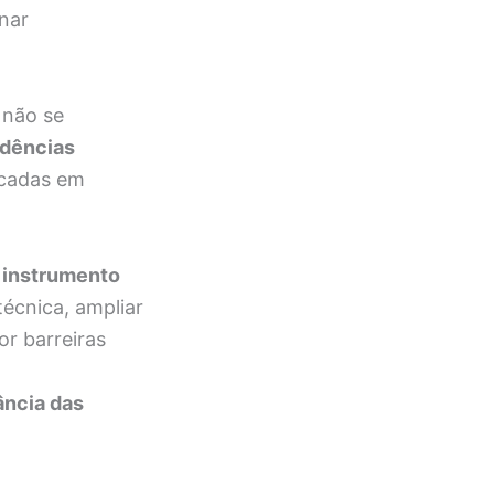
nar
 não se
dências
icadas em
m
instrumento
técnica, ampliar
or barreiras
ância das