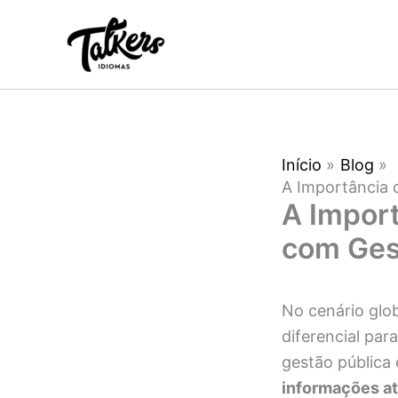
Ir
para
o
conteúdo
Início
Blog
A Importância 
A Import
com Gest
No cenário glo
diferencial par
gestão pública 
informações at