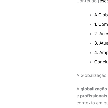
Conteúdo
[
esc
A Glob
1. Com
2. Ace
3. Atu
4. Amp
Concl
A Globalização
A
globalização
e
profissionais
contexto em qu