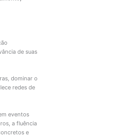
ção
evância de suas
ras, dominar o
alece redes de
 em eventos
os, a fluência
concretos e