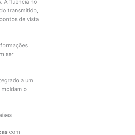
. A fluência no
do transmitido,
pontos de vista
informações
em ser
integrado a um
ue moldam o
aíses
cas
com