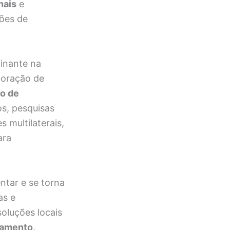
nais
e
ões de
inante na
boração de
o de
os, pesquisas
 multilaterais,
ara
ntar e se torna
as e
soluções locais
iamento,