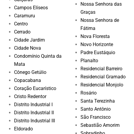
Nossa Senhora das
Campos Elíseos
Graças
Caramuru
Nossa Senhora de
Centro
Fátima
Cerrado
Nova Floresta
Cidade Jardim
Novo Horizonte
Cidade Nova
Padre Eustáquio
Condomínio Quinta da
Planalto
Mata
Residencial Barreiro
Cônego Getúlio
Residencial Gramado
Copacabana
Residencial Monjolo
Coração Eucarístico
Rosário
Cristo Redentor
Santa Terezinha
Distrito Industrial I
Santo Antônio
Distrito Industrial II
São Francisco
Distrito Industrial III
Sebastião Amorim
Eldorado
Sobradinho