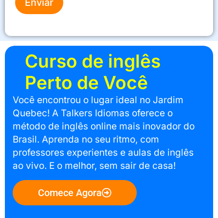
Enviar
Curso de inglês
Perto de Você
Você encontrou o lugar ideal no Jardim
Quebec! A Talkers Idiomas oferece o
método de inglês online mais inovador do
Brasil. Aprenda no seu ritmo, com
professores experientes e aulas de inglês
ao vivo. E o melhor, sem sair de casa!
Comece Agora