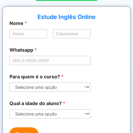
Estude Inglês Online
Nome
*
Nome
Sobrenome
d
Whatsapp
*
o
é
a
l
u
Para quem é o curso?
*
n
o
?
Qual a idade do aluno?
*