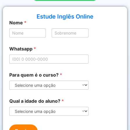
Estude Inglês Online
Nome
*
Nome
Sobrenome
*
Whatsapp
*
Q
u
a
l
a
Para quem é o curso?
*
l
u
n
o
?
Qual a idade do aluno?
*