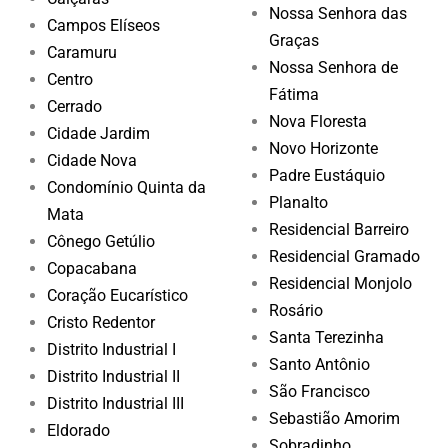
Nossa Senhora das
Campos Elíseos
Graças
Caramuru
Nossa Senhora de
Centro
Fátima
Cerrado
Nova Floresta
Cidade Jardim
Novo Horizonte
Cidade Nova
Padre Eustáquio
Condomínio Quinta da
Planalto
Mata
Residencial Barreiro
Cônego Getúlio
Residencial Gramado
Copacabana
Residencial Monjolo
Coração Eucarístico
Rosário
Cristo Redentor
Santa Terezinha
Distrito Industrial I
Santo Antônio
Distrito Industrial II
São Francisco
Distrito Industrial III
Sebastião Amorim
Eldorado
Sobradinho