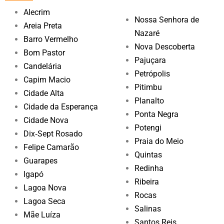
Alecrim
Nossa Senhora de
Areia Preta
Nazaré
Barro Vermelho
Nova Descoberta
Bom Pastor
Pajuçara
Candelária
Petrópolis
Capim Macio
Pitimbu
Cidade Alta
Planalto
Cidade da Esperança
Ponta Negra
Cidade Nova
Potengi
Dix‑Sept Rosado
Praia do Meio
Felipe Camarão
Quintas
Guarapes
Redinha
Igapó
Ribeira
Lagoa Nova
Rocas
Lagoa Seca
Salinas
Mãe Luíza
Santos Reis