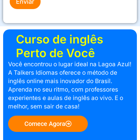
Enviar
Curso de inglês
Perto de Você
Você encontrou o lugar ideal na Lagoa Azul!
A Talkers Idiomas oferece o método de
inglês online mais inovador do Brasil.
Aprenda no seu ritmo, com professores
experientes e aulas de inglês ao vivo. E o
melhor, sem sair de casa!
Comece Agora