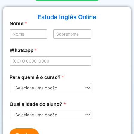
Estude Inglês Online
Nome
*
Nome
Sobrenome
Whatsapp
*
P
Para quem é o curso?
*
a
r
a
a
l
Qual a idade do aluno?
*
u
n
o
?
*