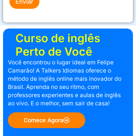
Enviar
Curso de inglês
Perto de Você
Você encontrou o lugar ideal em Felipe
Camarão! A Talkers Idiomas oferece o
método de inglês online mais inovador do
Brasil. Aprenda no seu ritmo, com
professores experientes e aulas de inglês
ao vivo. E o melhor, sem sair de casa!
Comece Agora