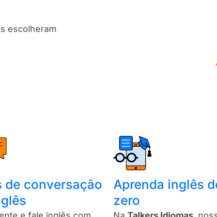
es escolheram
s de conversação
Aprenda inglês d
nglês
zero
uente e fale inglês com
Na
Talkers Idiomas
, nos