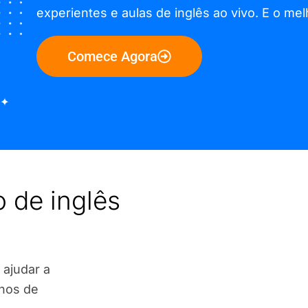
experientes e aulas de inglês ao vivo. E o mel
Comece Agora
 de inglês
 ajudar a
anos de