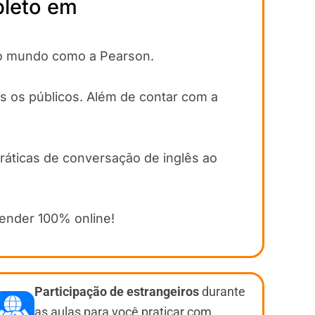
pleto em
 do mundo como a Pearson.
s os públicos. Além de contar com a
práticas de conversação de inglês ao
render 100% online!
Participação de estrangeiros
durante
as aulas para você praticar com