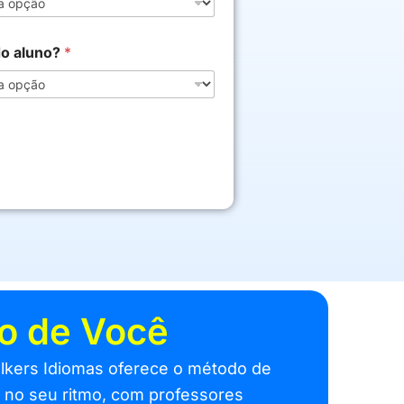
do aluno?
*
to de Você
Talkers Idiomas oferece o método de
a no seu ritmo, com professores