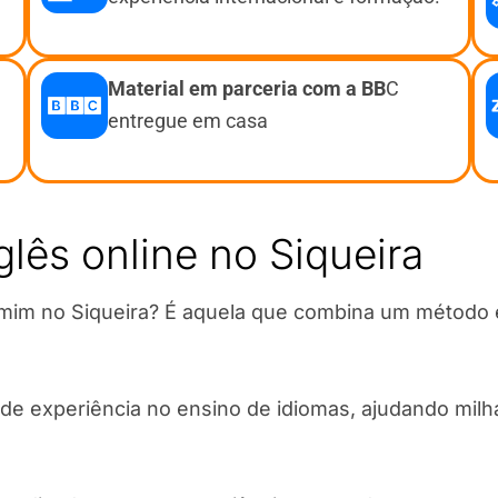
Material em parceria com a BB
C
entregue em casa
lês online no Siqueira
 mim no Siqueira? É aquela que combina um método e
de experiência no ensino de idiomas, ajudando milha