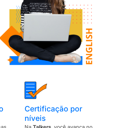
o
Certificação por
níveis​
sas
Na
Talkers
, você avança no