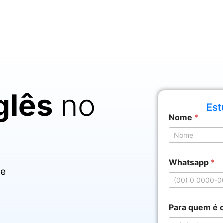
glês
no
Est
o
Nome
*
é
a
l
Nome
u
n
Whatsapp
*
o
 e
?
Para quem é 