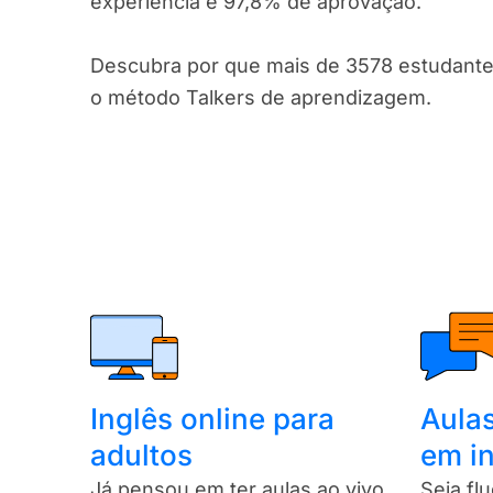
experiência e 97,8% de aprovação.
Descubra por que mais de 3578 estudant
o método Talkers de aprendizagem.
Inglês online para
Aula
adultos
em i
Já pensou em ter aulas ao vivo
Seja fl