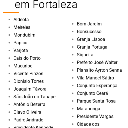
em Fortaleza
Aldeota
Bom Jardim
Meireles
Bonsucesso
Mondubim
Granja Lisboa
Papicu
Granja Portugal
Varjota
Siqueira
Cais do Porto
Prefeito José Walter
Mucuripe
Planalto Ayrton Senna
Vicente Pinzon
Vila Manoel Sátiro
Dionísio Torres
Conjunto Esperança
Joaquim Távora
Conjunto Ceará
São João do Tauape
Parque Santa Rosa
Antônio Bezerra
Maraponga
Olavo Oliveira
Presidente Vargas
Padre Andrade
Cidade dos
Presidente Kennedy