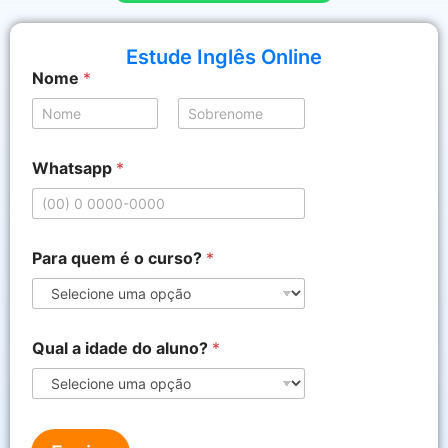
Estude Inglês Online
Nome
*
Nome
Sobrenome
Whatsapp
*
*
Para quem é o curso?
*
a
l
u
n
o
Qual a idade do aluno?
*
?
d
o