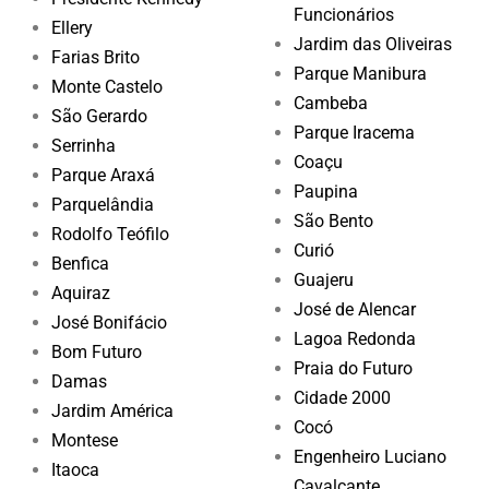
Funcionários
Ellery
Jardim das Oliveiras
Farias Brito
Parque Manibura
Monte Castelo
Cambeba
São Gerardo
Parque Iracema
Serrinha
Coaçu
Parque Araxá
Paupina
Parquelândia
São Bento
Rodolfo Teófilo
Curió
Benfica
Guajeru
Aquiraz
José de Alencar
José Bonifácio
Lagoa Redonda
Bom Futuro
Praia do Futuro
Damas
Cidade 2000
Jardim América
Cocó
Montese
Engenheiro Luciano
Itaoca
Cavalcante