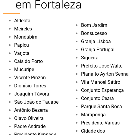
em Fortaleza
Aldeota
Bom Jardim
Meireles
Bonsucesso
Mondubim
Granja Lisboa
Papicu
Granja Portugal
Varjota
Siqueira
Cais do Porto
Prefeito José Walter
Mucuripe
Planalto Ayrton Senna
Vicente Pinzon
Vila Manoel Sátiro
Dionísio Torres
Conjunto Esperança
Joaquim Távora
Conjunto Ceará
São João do Tauape
Parque Santa Rosa
Antônio Bezerra
Maraponga
Olavo Oliveira
Presidente Vargas
Padre Andrade
Cidade dos
Presidente Kennedy