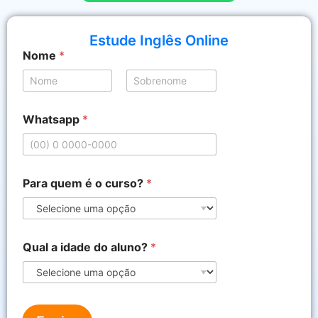
Estude Inglês Online
Nome
*
Nome
Sobrenome
Whatsapp
*
P
Para quem é o curso?
*
a
r
a
o
*
Qual a idade do aluno?
*