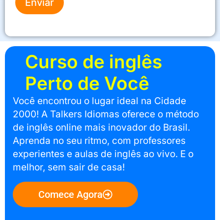
Enviar
Curso de inglês
Perto de Você
Você encontrou o lugar ideal na Cidade
2000! A Talkers Idiomas oferece o método
de inglês online mais inovador do Brasil.
Aprenda no seu ritmo, com professores
experientes e aulas de inglês ao vivo. E o
melhor, sem sair de casa!
Comece Agora