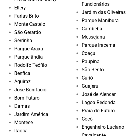
Funcionários
Ellery
Jardim das Oliveiras
Farias Brito
Parque Manibura
Monte Castelo
Cambeba
São Gerardo
Messejana
Serrinha
Parque Iracema
Parque Araxá
Coaçu
Parquelândia
Paupina
Rodolfo Teófilo
São Bento
Benfica
Curió
Aquiraz
Guajeru
José Bonifácio
José de Alencar
Bom Futuro
Lagoa Redonda
Damas
Praia do Futuro
Jardim América
Cocó
Montese
Engenheiro Luciano
Itaoca
Cavalcante