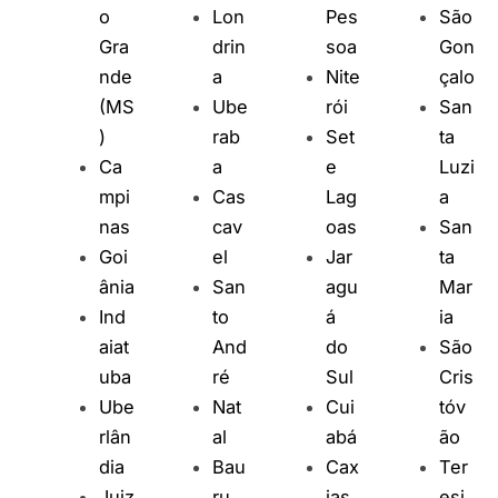
o
Lon
Pes
São
Gra
drin
soa
Gon
nde
a
Nite
çalo
(MS
Ube
rói
San
)
rab
Set
ta
Ca
a
e
Luzi
mpi
Cas
Lag
a
nas
cav
oas
San
Goi
el
Jar
ta
ânia
San
agu
Mar
Ind
to
á
ia
aiat
And
do
São
uba
ré
Sul
Cris
Ube
Nat
Cui
tóv
rlân
al
abá
ão
dia
Bau
Cax
Ter
Juiz
ru
ias
esi