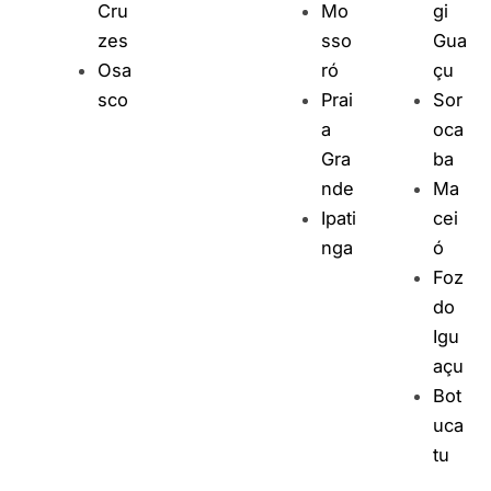
Cru
Mo
gi
zes
sso
Gua
Osa
ró
çu
sco
Prai
Sor
a
oca
Gra
ba
nde
Ma
Ipati
cei
nga
ó
Foz
do
Igu
açu
Bot
uca
tu