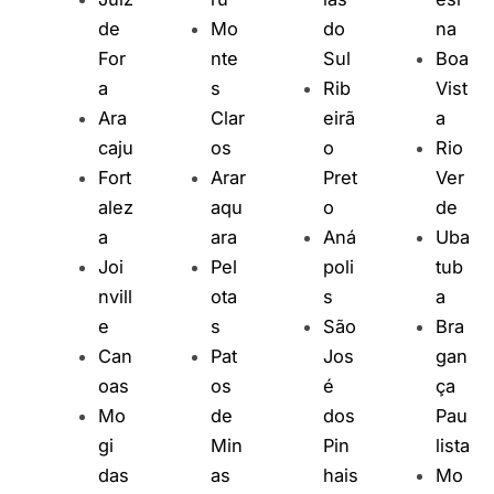
de
Mo
do
na
For
nte
Sul
Boa
a
s
Rib
Vist
Ara
Clar
eirã
a
caju
os
o
Rio
Fort
Arar
Pret
Ver
alez
aqu
o
de
a
ara
Aná
Uba
Joi
Pel
poli
tub
nvill
ota
s
a
e
s
São
Bra
Can
Pat
Jos
gan
oas
os
é
ça
Mo
de
dos
Pau
gi
Min
Pin
lista
das
as
hais
Mo