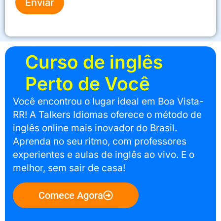
Enviar
Curso de inglês
Perto de Você
Você encontrou o lugar ideal em Boa Vista-
RR! A Talkers Idiomas oferece o método de
inglês online mais inovador do Brasil.
Aprenda no seu ritmo, com professores
experientes e aulas de inglês ao vivo. E o
melhor, sem sair de casa!
Comece Agora