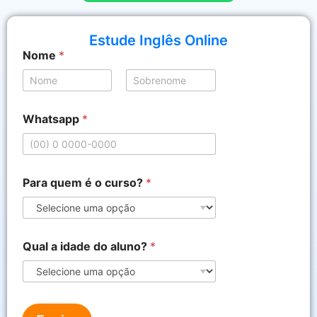
Estude Inglês Online
Nome
*
Nome
Sobrenome
Whatsapp
*
i
Para quem é o curso?
*
d
a
d
e
é
Qual a idade do aluno?
*
o