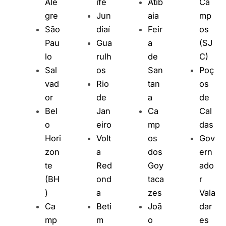
Ale
ife
Atib
Ca
gre
Jun
aia
mp
São
diaí
Feir
os
Pau
Gua
a
(SJ
lo
rulh
de
C)
Sal
os
San
Poç
vad
Rio
tan
os
or
de
a
de
Bel
Jan
Ca
Cal
o
eiro
mp
das
Hori
Volt
os
Gov
zon
a
dos
ern
te
Red
Goy
ado
(BH
ond
taca
r
)
a
zes
Vala
Ca
Beti
Joã
dar
mp
m
o
es