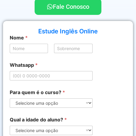
Fale Conosco
Estude Inglês Online
Nome
*
Nome
Sobrenome
Whatsapp
*
*
Para quem é o curso?
*
P
a
r
a
*
Qual a idade do aluno?
*