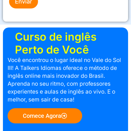
Enviar
Curso de inglês
Perto de Você
Você encontrou o lugar ideal no Vale do Sol
III! A Talkers Idiomas oferece o método de
inglês online mais inovador do Brasil.
Aprenda no seu ritmo, com professores
experientes e aulas de inglês ao vivo. E o
melhor, sem sair de casa!
Comece Agora