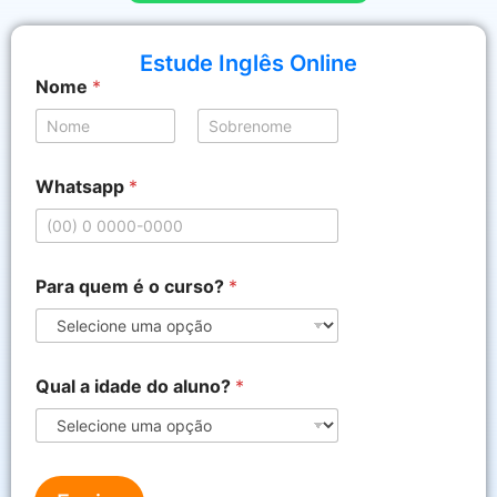
Estude Inglês Online
Nome
*
Nome
Sobrenome
c
Whatsapp
*
u
r
s
o
?
Para quem é o curso?
*
N
o
m
e
P
Qual a idade do aluno?
*
a
r
a