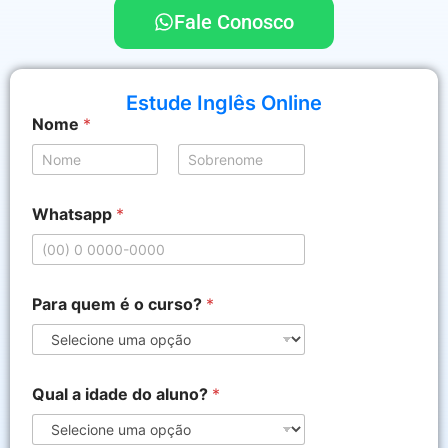
Fale Conosco
Estude Inglês Online
Nome
*
Nome
Sobrenome
Whatsapp
*
*
Para quem é o curso?
*
*
c
u
r
s
Qual a idade do aluno?
*
o
?