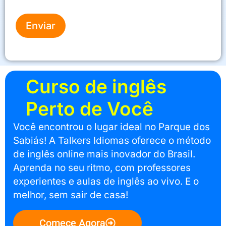
Enviar
Curso de inglês
Perto de Você
Você encontrou o lugar ideal no Parque dos
Sabiás! A Talkers Idiomas oferece o método
de inglês online mais inovador do Brasil.
Aprenda no seu ritmo, com professores
experientes e aulas de inglês ao vivo. E o
melhor, sem sair de casa!
Comece Agora