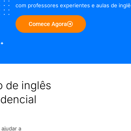
com professores experientes e aulas de inglês
Comece Agora
 de inglês
idencial
 ajudar a