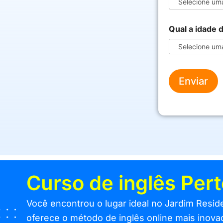
s
o
?
Qual a idade 
Q
u
a
l
*
Enviar
Curso de inglês Per
Você encontrou o lugar ideal no Jardim Resid
oferece o método de inglês online mais inovad