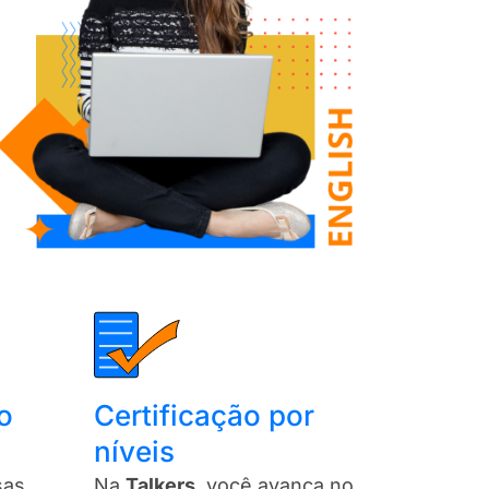
o
Certificação por
níveis​
sas
Na
Talkers
, você avança no