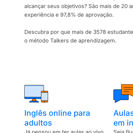
alcançar seus objetivos? São mais de 20 
experiência e 97,8% de aprovação.
Descubra por que mais de 3578 estudant
o método Talkers de aprendizagem.
Inglês online para
Aula
adultos
em i
Já pensou em ter aulas ao vivo
Seja fl