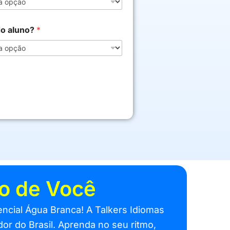
do aluno?
*
to de Você
encial Água Branca! A Talkers Idiomas
or do Brasil. Aprenda no seu ritmo,