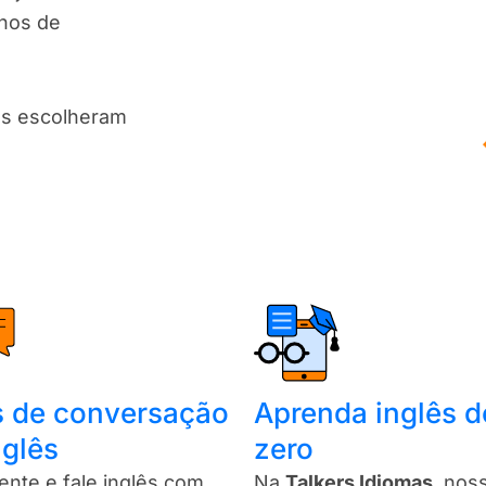
anos de
es escolheram
s de conversação
Aprenda inglês d
nglês
zero
uente e fale inglês com
Na
Talkers Idiomas
, nos