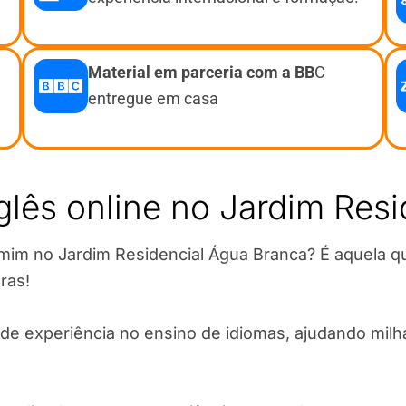
Material em parceria com a BB
C
entregue em casa
glês online no Jardim Res
e mim no Jardim Residencial Água Branca? É aquela 
ras!
de experiência no ensino de idiomas, ajudando milha