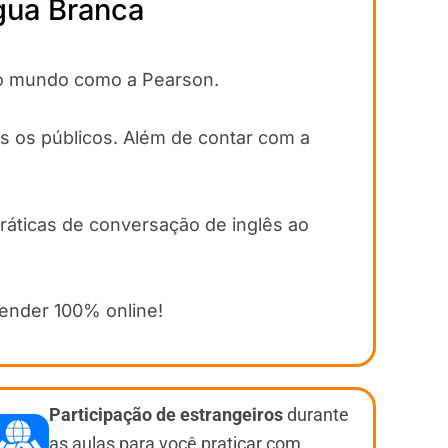
gua Branca
 do mundo como a Pearson.
s os públicos. Além de contar com a
práticas de conversação de inglês ao
render 100% online!
Participação de estrangeiros
durante
as aulas para você praticar com