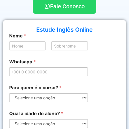
Fale Conosco
Estude Inglês Online
*
Nome
*
N
o
m
Nome
Sobrenome
e
*
Whatsapp
*
Para quem é o curso?
*
Qual a idade do aluno?
*