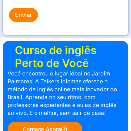
Enviar
Curso de inglês
Perto de Você
Você encontrou o lugar ideal no Jardim
Palmares! A Talkers Idiomas oferece o
método de inglês online mais inovador do
Brasil. Aprenda no seu ritmo, com
professores experientes e aulas de inglês
ao vivo. E o melhor, sem sair de casa!
Comece Agora